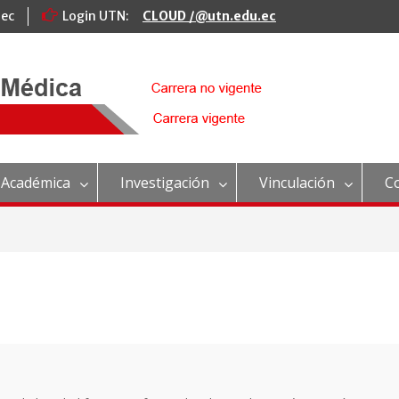
.ec
Login UTN:
CLOUD /@utn.edu.ec
 Académica
Investigación
Vinculación
C