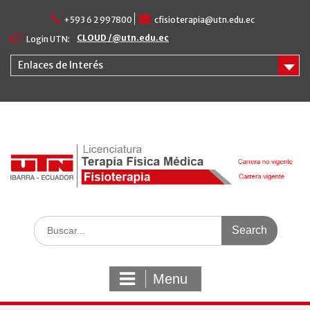
Skip
+593 6 2 997800
cfisioterapia@utn.edu.ec
to
content
CLOUD /@utn.edu.ec
Login UTN:
Enlaces de Interés
Search
for:
Menu