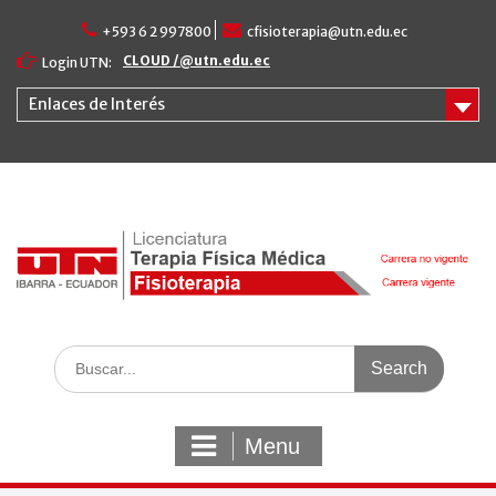
Skip
+593 6 2 997800
cfisioterapia@utn.edu.ec
to
content
CLOUD /@utn.edu.ec
Login UTN:
Enlaces de Interés
Search
for:
Menu