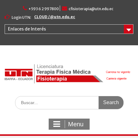
Skip
+593 6 2 997800
cfisioterapia@utn.edu.ec
to
content
CLOUD /@utn.edu.ec
Login UTN:
Enlaces de Interés
Search
for:
Menu