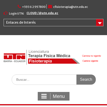
Skip
+593 6 2 997800
cfisioterapia@utn.edu.ec
to
content
CLOUD /@utn.edu.ec
Login UTN:
Enlaces de Interés
Search
for:
Menu