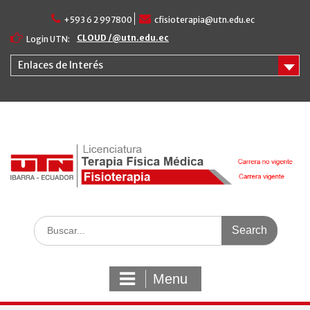
Skip
+593 6 2 997800
cfisioterapia@utn.edu.ec
to
content
CLOUD /@utn.edu.ec
Login UTN:
Enlaces de Interés
Search
for:
Menu