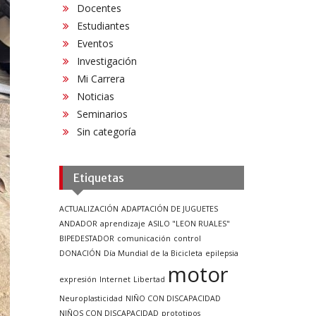
Docentes
Estudiantes
Eventos
Investigación
Mi Carrera
Noticias
Seminarios
Sin categoría
Etiquetas
ACTUALIZACIÓN
ADAPTACIÓN DE JUGUETES
ANDADOR
aprendizaje
ASILO "LEON RUALES"
BIPEDESTADOR
comunicación
control
DONACIÓN
Día Mundial de la Bicicleta
epilepsia
motor
expresión
Internet
Libertad
Neuroplasticidad
NIÑO CON DISCAPACIDAD
NIÑOS CON DISCAPACIDAD
prototipos