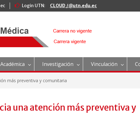
.ec
Login UTN:
CLOUD /@utn.edu.ec
 Académica
Investigación
Vinculación
C
ción más preventiva y comunitaria
acia una atención más preventiva y