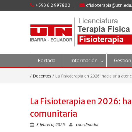
Skip
+593 6 2 997800
cfisioterapia@utn.edu
to
content
Portada
Información
Gestión
/
Docentes
/
La Fisioterapia en 2026: hacia una aten
La Fisioterapia en 2026: h
comunitaria
3 febrero, 2026
coordinador